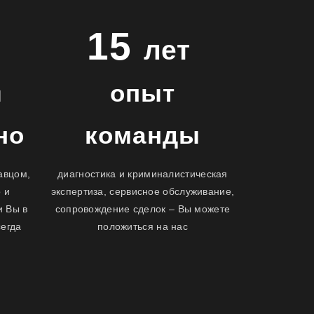
15
лет
опыт
я
но
команды
давцом,
диагностика и криминалистическая
 и
экспертиза, сервисное обслуживание,
и Вы в
сопровождение сделок – Вы можете
сегда
положиться на нас