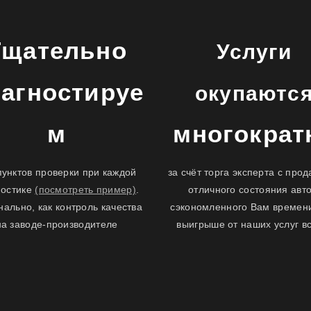
Тщательно
Услуги
агностируе
окупаютс
м
многократ
пунктов проверки при каждой
за счёт торга эксперта с про
ностике
(посмотреть пример)
.
отличного состояния авто
нально, как контроль качества
сэкономленного Вам времен
на заводе-производителе
выигрыше от наших услуг в