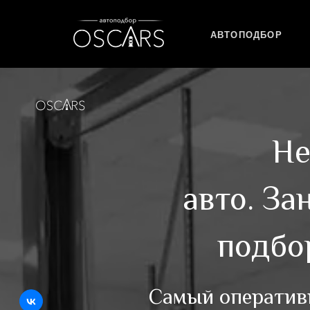
АВТОПОДБОР
Не
авто.
Зан
подбо
Самый оперативн