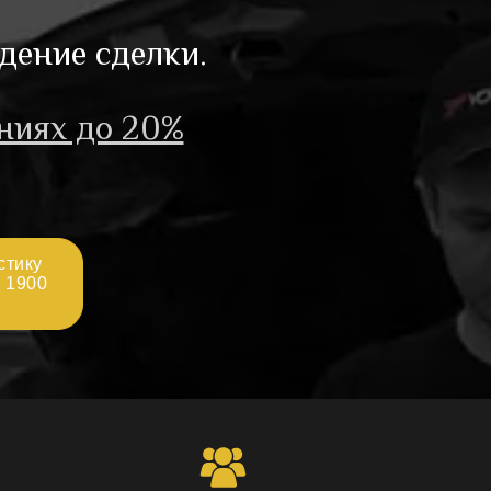
дение сделки.
ниях до 20%
стику
а 1900